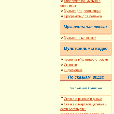
Классическая музыка в
сборниках
Музыка для
релаксации
Программы для релакса
Музыкальные сказки
Музыкальные сказки
Мультфильмы
видео
песни из м\ф
видео отрывки
Игровые
Обучающие
По сказкам
ВИДЕО
По сказкам Пушкина
Сказка о рыбаке и рыбке
Сказка о мертвой царевне и
семи богатырях.