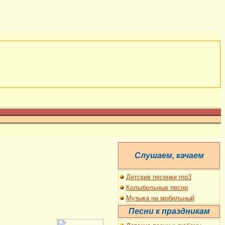
C
лушаем, качаем
Детские песенки mp3
Колыбельные песни
Музыка на мобильный
Песни к праздникам