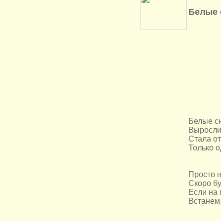
Белые 
Белые сн
Выросли
Стала от
Только о
Просто 
Скоро бу
Если на 
Встанем,