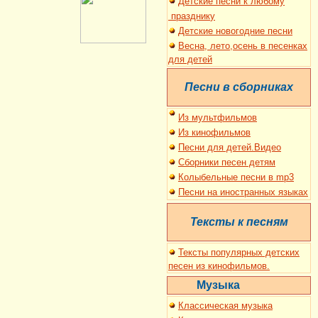
Детские песни к
любому
праздник
у
Детские новогодние песни
Весна, лето,осень в песенках
для детей
Песни в сборниках
И
з мультфильмов
Из кинофильмов
Песни для де
т
ей.Видео
Сборники песен детям
Колыбельные песни в mp3
Песни на иностранных языках
Тексты к песням
Тексты популярных детских
песен из кинофильмов.
Музыка
Классическая музыка