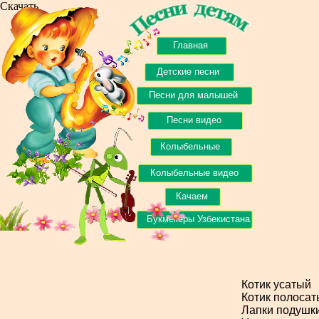
Скачать
Главная
Детские песни
Песни для малышей
Песни видео
Колыбельные
Колыбельные видео
Качаем
Букмекеры Узбекистана
Котик усатый
Котик полоса
Лапки подушк