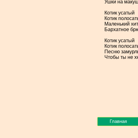
Ушки на маку
Котик усатый
Котик полоса
Маленький хи
Бархатное бр
Котик усатый
Котик полоса
Песню замурл
Чтобы ты не 
Главная