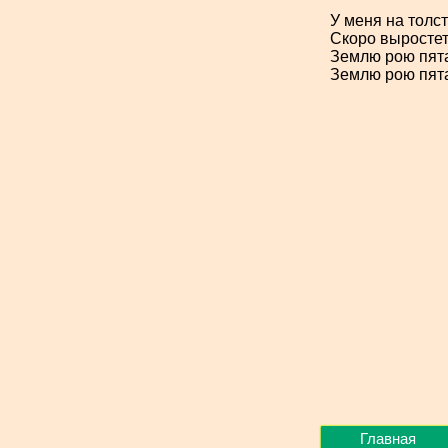
У меня на толс
Скоро выростет
Землю рою пята
Землю рою пята
Главная