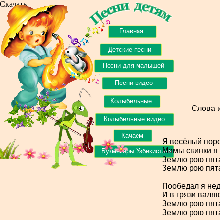
Скачать
Главная
Детские песни
Песни для малышей
Песни видео
Колыбельные
Слова 
Колыбельные видео
Качаем
Я весёлый поро
Мамы свинки я 
Букмекеры Узбекистана
Землю рою пята
Землю рою пята
Пообедал я нед
И в грязи валя
Землю рою пята
Землю рою пята