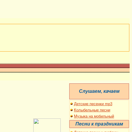
C
лушаем, качаем
Детские песенки mp3
Колыбельные песни
Музыка на мобильный
Песни к праздникам