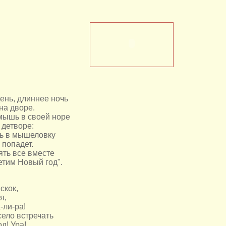
ень, длиннее ночь
на дворе.
мышь в своей норе
 детворе:
ь в мышеловку
 попадет.
ять все вместе
етим Новый год".
скок,
я,
-ли-ра!
ело встречать
д! Ура!