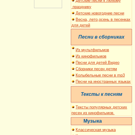
Детские песни к
любому
праздник
у
Детские новогодние песни
Весна, лето,осень в песенках
для детей
Песни в сборниках
И
з мультфильмов
Из кинофильмов
Песни для де
т
ей.Видео
Сборники песен детям
Колыбельные песни в mp3
Песни на иностранных языках
Тексты к песням
Тексты популярных детских
песен из кинофильмов.
Музыка
Классическая музыка