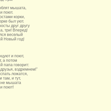
облят мышата,
и поют.
остами корки,
орке был уют.
осты друг другу
ва, три! Вперед!
ался веселый
 Новый год!
нцуют и поют,
, а потом
 папа говорит:
 друзья, вздремнем!"
спать ложатся,
и там, и тут,
 сне мышата
и поют!