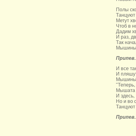
Полы ск
Танцуют 
Метут хв
Чтоб в н
Дадим хв
И раз, д
Так нач
Мышиный
Припев.
И все та
И пляшут
Мышиный
"Теперь,
Мышата 
И здесь, 
Но и во
Танцуют 
Припев.