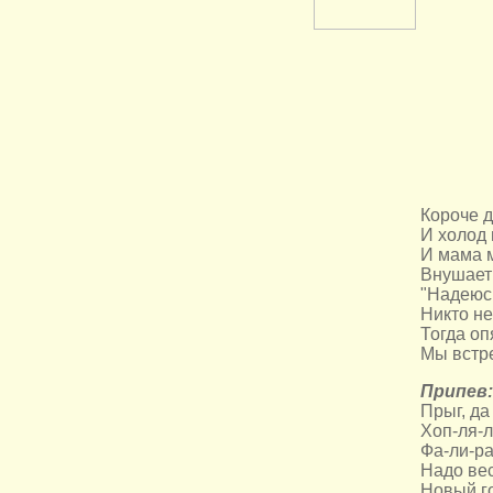
Короче д
И холод 
И мама 
Внушает
"Надеюс
Никто не
Тогда оп
Мы встр
Припев:
Прыг, да 
Хоп-ля-л
Фа-ли-ра
Надо вес
Новый го