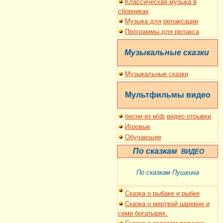
Классическая музыка в
сборниках
Музыка для
релаксации
Программы для релакса
Музыкальные сказки
Музыкальные сказки
Мультфильмы
видео
песни из м\ф
видео отрывки
Игровые
Обучающие
По сказкам
ВИДЕО
По сказкам Пушкина
Сказка о рыбаке и рыбке
Сказка о мертвой царевне и
семи богатырях.