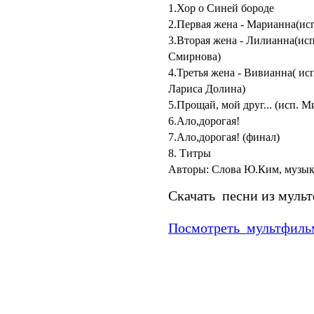
1.Хор о Синей бороде
2.Первая жена - Марианна(ис
3.Вторая жена - Лилианна(ис
Смирнова)
4.Третья жена - Вивианна( и
Лариса Долина)
5.Прощай, мой друг... (исп. 
6.Ало,дорогая!
7.Ало,дорогая! (финал)
8. Титры
Авторы:
Слова Ю.Ким, музыка
Скачать песни из муль
Посмотреть мультфильм