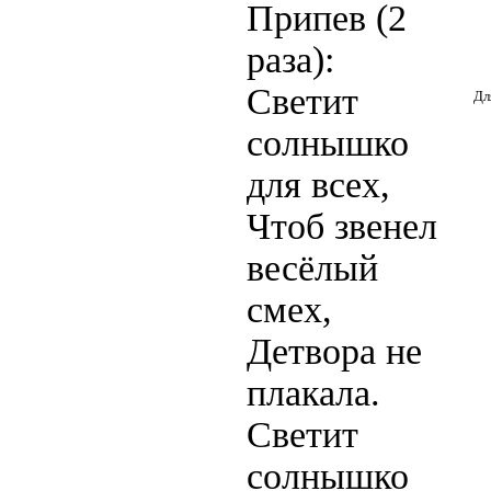
Припев (2
раза):
Светит
Дл
солнышко
для всех,
Чтоб звенел
весёлый
смех,
Детвора не
плакала.
Светит
солнышко