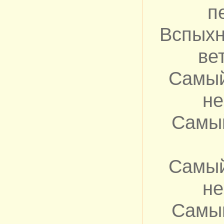
п
Вспыхн
ве
Самый
не
Самы
Самый
не
Самы