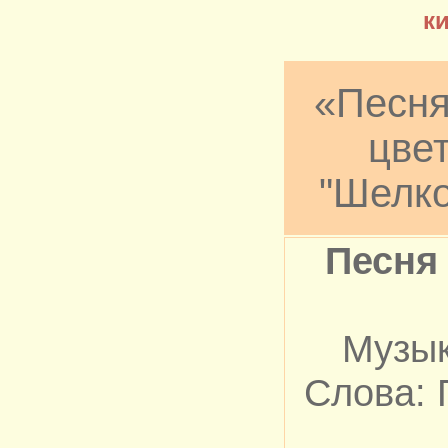
к
«Песня
цвет
"Шелко
Песня
Музык
Слова: 