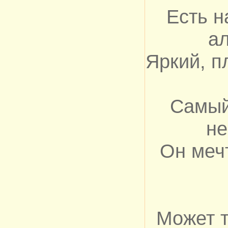
Есть н
а
Яркий, п
Самый
не
Он меч
Может 