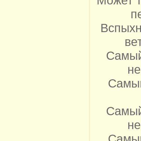
Может 
п
Вспыхн
ве
Самый
не
Самы
Самый
не
Самы