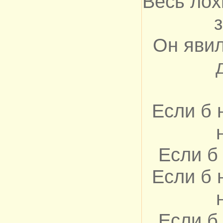
Весь лох
Он явил
Если б 
Если б
Если б 
Если б