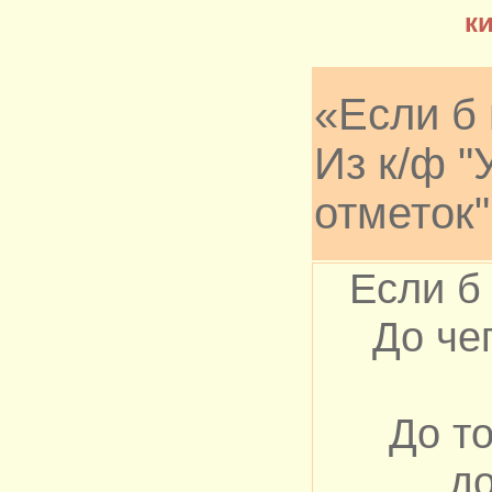
к
«Если б
Из к/ф "
отметок"
Если б
До че
До то
до