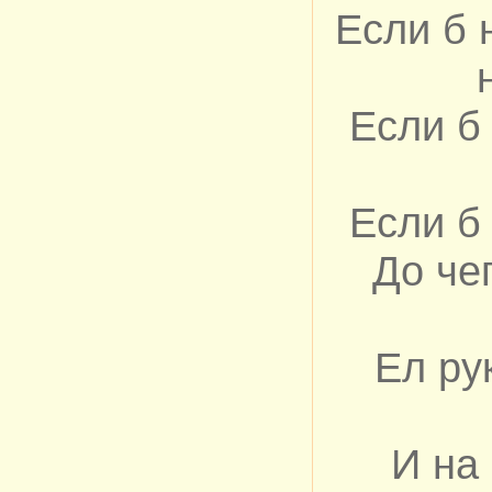
Если б 
Если б
Если б
До че
Ел ру
И на 