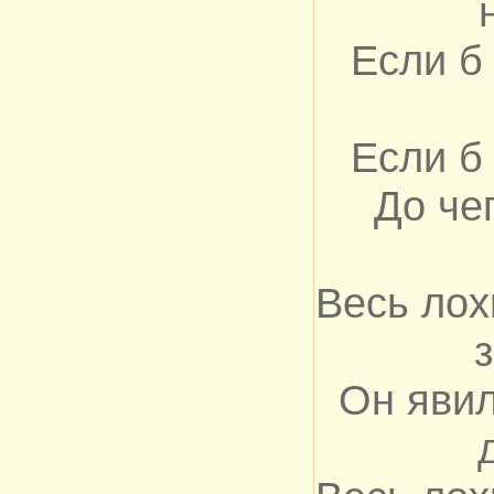
Если б
Если б
До че
Весь лох
Он явил