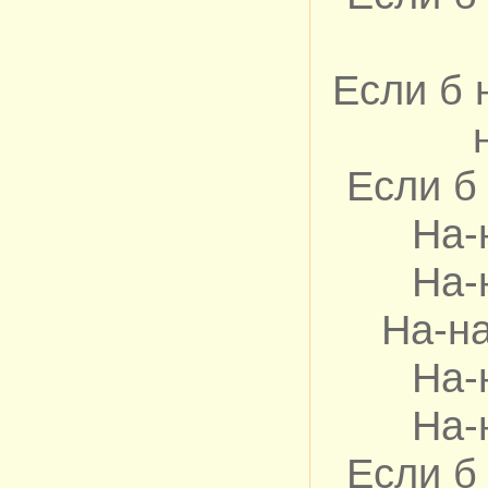
Если б 
Если б
На-
На-
На-на
На-
На-
Если б