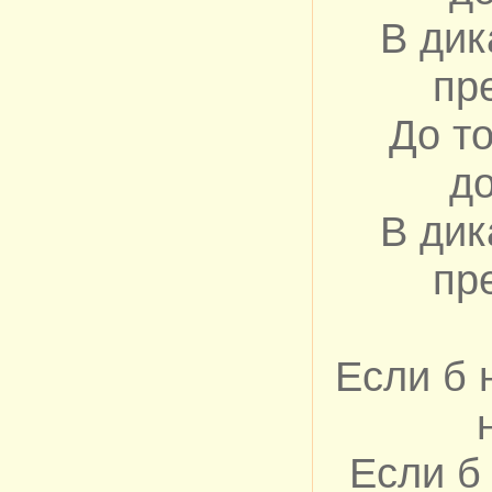
В дик
пр
До то
до
В дик
пр
Если б 
Если б