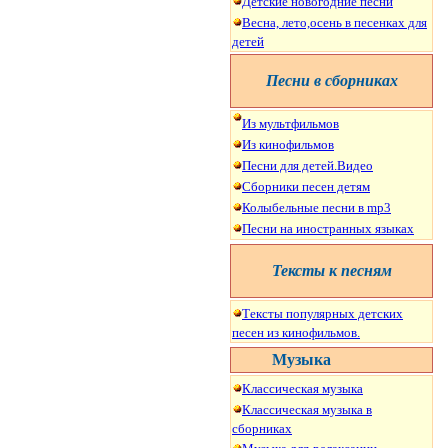
Детские новогодние песни
Весна, лето,осень в песенках для
детей
Песни в сборниках
И
з мультфильмов
Из кинофильмов
Песни для де
т
ей.Видео
Сборники песен детям
Колыбельные песни в mp3
Песни на иностранных языках
Тексты к песням
Тексты популярных детских
песен из кинофильмов.
Музыка
Классическая музыка
Классическая музыка в
сборниках