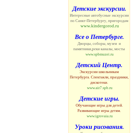
Детские экскурсии.
Интересные автобусные экскурсии
по
Санкт-
Петербургу
,
пригородам
www.kindergorod.ru
Все о Петербурге.
Дворцы, соборы, музеи и
памятники,
реки каналы, мосты
www.spbmuzei.ru
Детский Центр.
Экскурсии школьникам
Петербурга. Спектакли, праздники,
ди
c
котеки.
www.air7.spb.ru
Детские игры.
Обучающие игры для детей.
Развивающие игры детям.
www.igrovaia.ru
Уроки рисования.