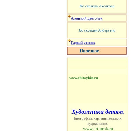
По сказкам Аксакова
Аленький цветочек
По сказкам Андерсена
Гадкий утенок
Бесплатно детям.
Полезное
Лучшие детские рассказы и
сказки. Русские и зарубежные
писатели детям.
www.chitaykin.ru
Х
удожники детям.
Биографии, картины великих
художников.
www.art-urok.ru