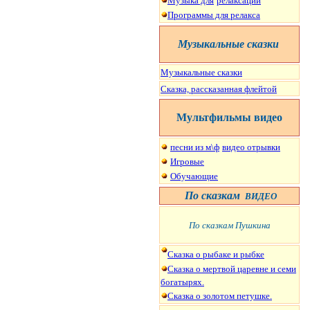
Музыка для
релаксации
Программы для релакса
Музыкальные сказки
Музыкальные сказки
Сказка, рассказанная флейтой
Мультфильмы
видео
песни из м\ф
видео отрывки
Игровые
Обучающие
По сказкам
ВИДЕО
По сказкам Пушкина
Сказка о рыбаке и рыбке
Сказка о мертвой царевне и семи
богатырях.
Сказка о золотом петушке.