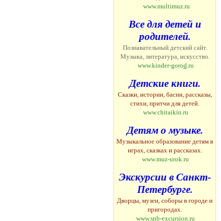
www.multimuz.ru
Все для детей и
родителей.
Познавательный детский сайт.
Музыка, литература, искусство.
www.kinder
-
goro
d
.ru
Детские книги.
Сказки, истории, басни, рассказы,
стихи, притчи для детей.
www.chitaikin.ru
Детям о музыке.
Музыкальное образование детям в
играх, сказках и рассказах.
www.muz
-
urok.ru
Экскурсии в Санкт-
Петербурге.
Дворцы, музеи, соборы в городе и
пригородах.
www.spb-excursion.ru