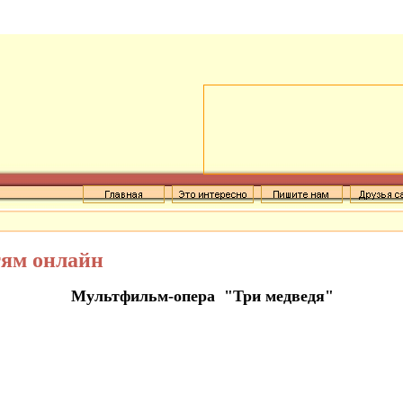
тям
онлайн
Мультфильм
-
опера
"Три медведя"