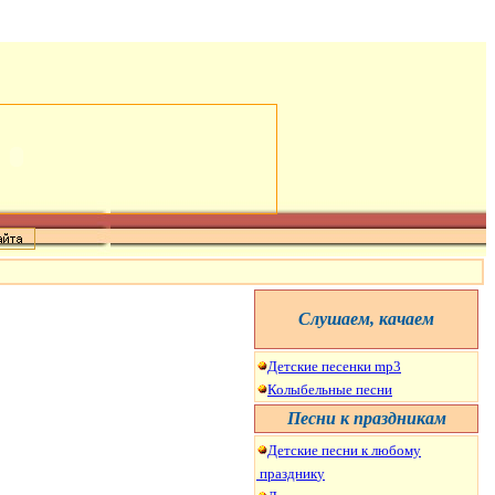
C
лушаем, качаем
Детские песенки mp3
Колыбельные песни
Песни к праздникам
Детские песни к
любому
праздник
у