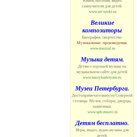
Книги, пособия, видео
самоучители для детей.
www.art-uroki.ru
Великие
композиторы
Б
иография, творчество.
Музыкальные
произведения.
www.muzzal.ru
Музыка детям.
Детям о хорошей музыке на
музыкальном сайте для детей.
www.muzykadetyam.ru
Музеи Петербурга.
Достопримечательности Северной
столицы. Музеи, соборы, дворцы,
памятники.
www.spb-muzei.ru
Детям бесплатно.
Игры, видео, аудио,музыка для
детей.