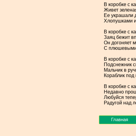
В коробке с 
Живет зеленая
Ее украшали 
Хлопушками 
В коробке с 
Заяц бежит в
Он догоняет 
С плюшевыми
В коробке с 
Подснежник сн
Мальчик в руч
Кораблик под
В коробке с 
Недавно прош
Любуйся тепер
Радугой над л
Главная