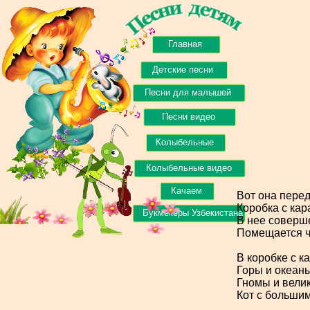
Главная
Детские песни
Песни для малышей
Песни видео
Колыбельные
Колыбельные видео
Качаем
Вот она перед
Коробка с ка
Букмекеры Узбекистана
В нее соверш
Помещается ч
В коробке с 
Горы и океаны
Гномы и вели
Кот с большим