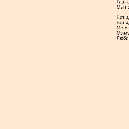
Гав-
г
Мы по
Вот и
Вот и
Ме-
м
Му-
му
Любим