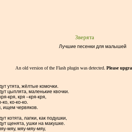
Зверята
Лучшие песенки для малышей
An old version of the Flash plugin was detected.
Please upgra
дут утята, жёлтые комочки.
дут цыплята, маленькие квочки.
кря-
кря, кря –кря-
кря,
о-
ко, ко-
ко-
ко.
 ищем червяков.
дут котята, лапки, как подушки,
дут щенята, ушки на макушке.
яу-
мяу, мяу-
мяу-
мяу,