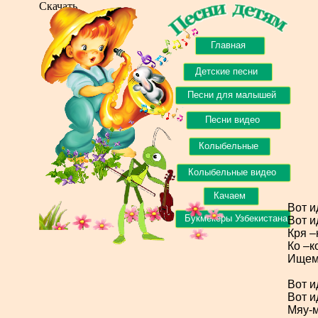
Скачать
Главная
Детские песни
Песни для малышей
Песни видео
Колыбельные
Колыбельные видео
Качаем
Вот и
Букмекеры Узбекистана
Вот и
Кря –
Ко –к
Ищем,
Вот и
Вот и
Мяу-
м