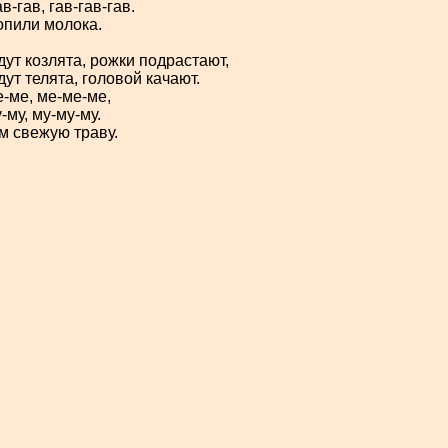
ав-
гав, гав-
гав-
гав.
пили молока.
дут козлята, рожки подрастают,
дут телята, головой качают.
е-
ме, ме-
ме-
ме,
-
му, му-
му-
му.
 свежую траву.