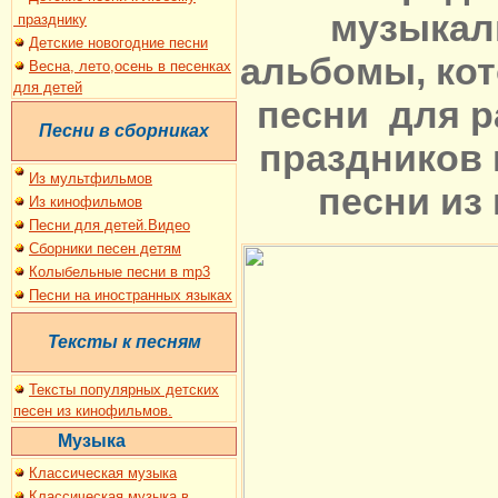
музыкал
праздник
у
Детские новогодние песни
альбомы, кот
Весна, лето,осень в песенках
для детей
песни для р
Песни в сборниках
праздников 
И
з мультфильмов
песни из
Из кинофильмов
Песни для де
т
ей.Видео
Сборники песен детям
Колыбельные песни в mp3
Песни на иностранных языках
Тексты к песням
Тексты популярных детских
песен из кинофильмов.
Музыка
Классическая музыка
Классическая музыка в