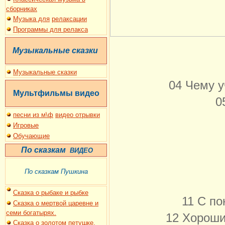
сборниках
Музыка для
релаксации
Программы для релакса
Музыкальные сказки
Музыкальные сказки
04 Чему у
Мультфильмы
видео
0
песни из м\ф
видео отрывки
Игровые
Обучающие
По сказкам
ВИДЕО
По сказкам Пушкина
Сказка о рыбаке и рыбке
11 С по
Сказка о мертвой царевне и
семи богатырях.
12 Хороши
Сказка о золотом петушке.