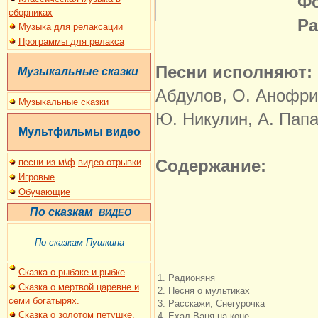
Ф
сборниках
Ра
Музыка для
релаксации
Программы для релакса
Песни исполняют:
Музыкальные сказки
Абдулов, О. Анофрие
Музыкальные сказки
Ю. Никулин, А. Папа
Мультфильмы
видео
Содержание:
песни из м\ф
видео отрывки
Игровые
Обучающие
По сказкам
ВИДЕО
По сказкам Пушкина
Сказка о рыбаке и рыбке
1. Радионяня
Сказка о мертвой царевне и
2. Песня о мультиках
семи богатырях.
3. Расскажи, Снегурочка
Сказка о золотом петушке.
4. Ехал Ваня на коне