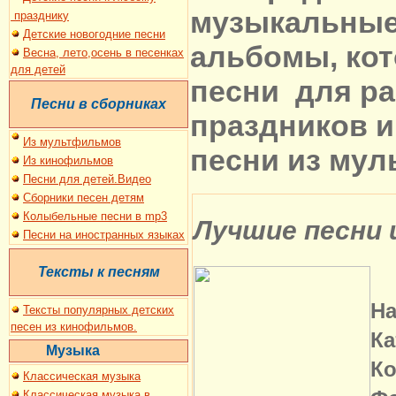
музыкальные
праздник
у
Детские новогодние песни
альбомы, кот
Весна, лето,осень в песенках
для детей
песни для ра
Песни в сборниках
праздников и
И
з мультфильмов
песни из му
Из кинофильмов
Песни для де
т
ей.Видео
Сборники песен детям
Колыбельные песни в mp3
Лучшие песни 
Песни на иностранных языках
Тексты к песням
На
Тексты популярных детских
песен из кинофильмов.
Ка
Музыка
Ко
Классическая музыка
Классическая музыка в