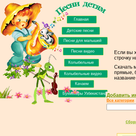
Главная
Детские песни
Песни для малышей
Песни видео
Если вы 
строчку 
Колыбельные
Скачать м
прямые, 
Колыбельные видео
название
Качаем
Букмекеры Узбекистана
Добавить и
Все категории
Сбор